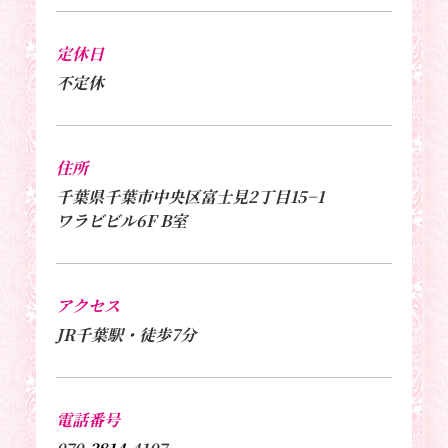
定休日
不定休
住所
千葉県千葉市中央区富士見2丁目15−1
ワラビビル6F B室
アクセス
JR千葉駅・徒歩7分
電話番号