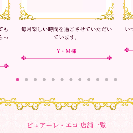
ても
毎月楽しい時間を過ごさせていただい
い
らっ
ています。
Y・M様
ピュアーレ・エコ 店舗一覧